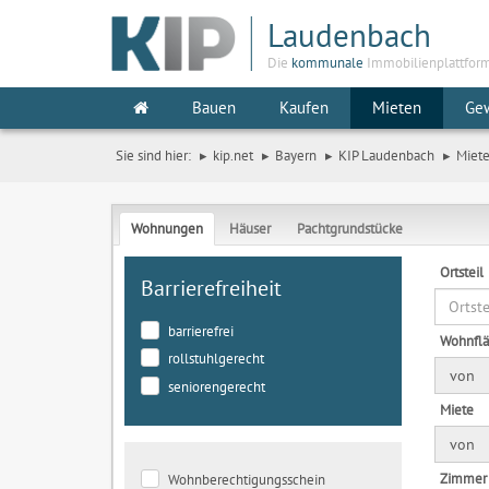
Laudenbach
Die
kommunale
Immobilienplattfor
Bauen
Kaufen
Mieten
Ge
Sie sind hier:
kip.net
Bayern
KIP Laudenbach
Miet
Wohnungen
Häuser
Pachtgrundstücke
Ortsteil
Barrierefreiheit
barrierefrei
Wohnfl
rollstuhlgerecht
von
seniorengerecht
Miete
von
Zimmer
Wohnberechtigungsschein