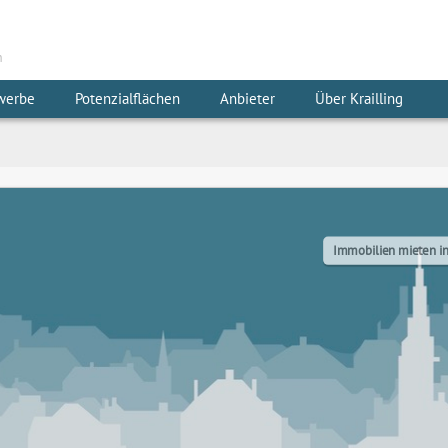
m
werbe
Potenzialflächen
Anbieter
Über Krailling
Immobilien mieten in 