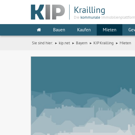
Krailling
Die
kommunale
Immobilienplattfor
Bauen
Kaufen
Mieten
Ge
Sie sind hier:
kip.net
Bayern
KIP Krailling
Mieten