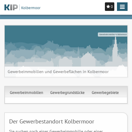
0
Toggle
Kolbermoor
navigat
Gewerbeimmobilien in Kolbermoor
Gewerbeimmobilien und Gewerbeflächen in Kolbermoor
Gewerbeimmobilien
Gewerbegrundstücke
Gewerbegebiete
Der Gewerbestandort Kolbermoor
Sie suchen nach einer Gewerbeimmobilie oder einer