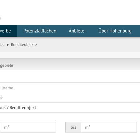
m
werbe
Potenzialflächen
Anbieter
Über Hohenburg
rbe
Renditeobjekte
gebiete
ie
aus / Renditeobjekt
bis