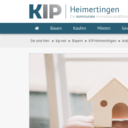
Heimertingen
Die
kommunale
Immobilienplattfor
Bauen
Kaufen
Mieten
Ge
Sie sind hier:
kip.net
Bayern
KIP Heimertingen
Anb