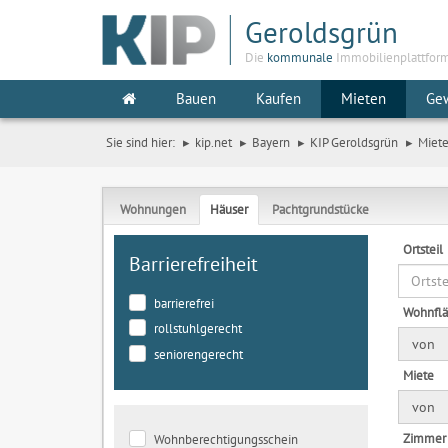
Geroldsgrün
Die
kommunale
Immobilienplattfor
Bauen
Kaufen
Mieten
Ge
Sie sind hier:
kip.net
Bayern
KIP Geroldsgrün
Miet
Wohnungen
Häuser
Pachtgrundstücke
Ortsteil
Barrierefreiheit
barrierefrei
Wohnfl
rollstuhlgerecht
von
seniorengerecht
Miete
von
Zimmer
Wohnberechtigungsschein