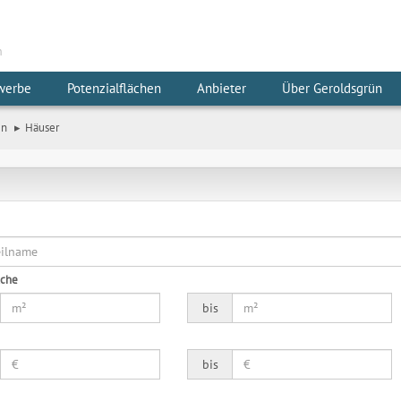
m
werbe
Potenzialflächen
Anbieter
Über Geroldsgrün
en
Häuser
äche
bis
bis