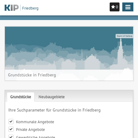
0
Toggle
Friedberg
navigat
Bauen in Friedberg
Grundstücke in Friedberg
Grundstücke
Neubaugebiete
Ihre Suchparameter für Grundstücke in Friedberg
Kommunale Angebote
Private Angebote
Gewerbliche Angebote