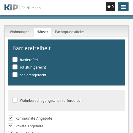
0
Toggle
Feldkirchen
navigat
Wohnungen
Häuser
Pachtgrundstücke
Barrierefreiheit
barrierefrei
rollstuhlgerecht
seniorengerecht
Wohnberechtigungsschein erforderlich
Kommunale Angebote
Private Angebote