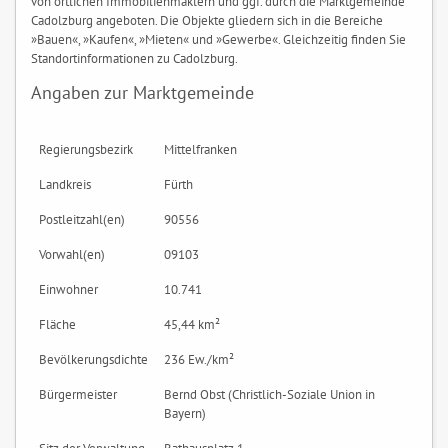
von örtlichen Immobilienmaklern und ggf. durch die Marktgemeinde
Cadolzburg angeboten. Die Objekte gliedern sich in die Bereiche
»Bauen«, »Kaufen«, »Mieten« und »Gewerbe«. Gleichzeitig finden Sie
Standortinformationen zu Cadolzburg.
Angaben zur Marktgemeinde
Regierungsbezirk
Mittelfranken
Landkreis
Fürth
Postleitzahl(en)
90556
Vorwahl(en)
09103
Einwohner
10.741
Fläche
45,44 km²
Bevölkerungsdichte
236 Ew./km²
Bürgermeister
Bernd Obst (Christlich-Soziale Union in
Bayern)