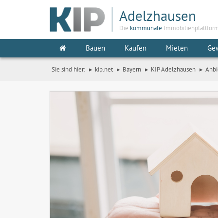
Adelzhausen
Die
kommunale
Immobilienplattfor
Bauen
Kaufen
Mieten
Ge
Sie sind hier:
kip.net
Bayern
KIP Adelzhausen
Anbi