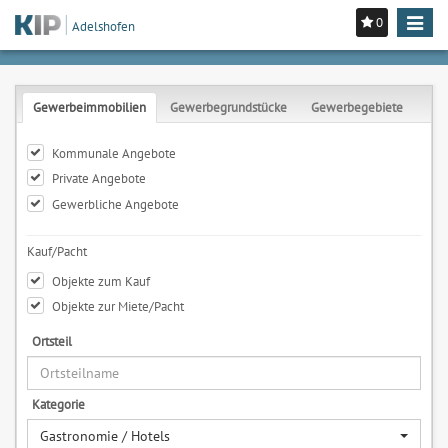
0
Toggle
Adelshofen
navigat
Gewerbeimmobilien
Gewerbegrundstücke
Gewerbegebiete
Kommunale Angebote
Private Angebote
Gewerbliche Angebote
Kauf/Pacht
Objekte zum Kauf
Objekte zur Miete/Pacht
Ortsteil
Kategorie
Gastronomie / Hotels