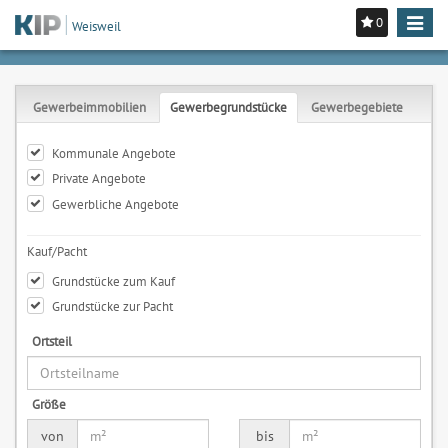
0
Toggle
Weisweil
navigat
Gewerbeimmobilien
Gewerbegrundstücke
Gewerbegebiete
Kommunale Angebote
Private Angebote
Gewerbliche Angebote
Kauf/Pacht
Grundstücke zum Kauf
Grundstücke zur Pacht
Ortsteil
Größe
von
bis