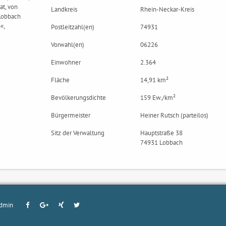
t, von
Landkreis
Rhein-Neckar-Kreis
Lobbach
«,
Postleitzahl(en)
74931
Vorwahl(en)
06226
Einwohner
2.364
Fläche
14,91 km²
Bevölkerungsdichte
159 Ew./km²
Bürgermeister
Heiner Rutsch (parteilos)
Sitz der Verwaltung
Hauptstraße 38
74931 Lobbach
dmin