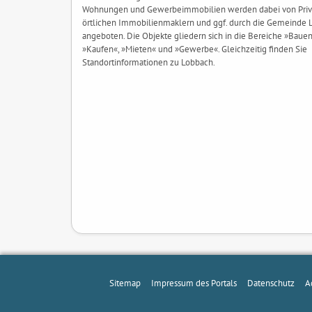
Wohnungen und Gewerbeimmobilien werden dabei von Priva
örtlichen Immobilienmaklern und ggf. durch die Gemeinde 
angeboten. Die Objekte gliedern sich in die Bereiche »Bauen
»Kaufen«, »Mieten« und »Gewerbe«. Gleichzeitig finden Sie
Standortinformationen zu Lobbach.
Sitemap
Impressum des Portals
Datenschutz
A