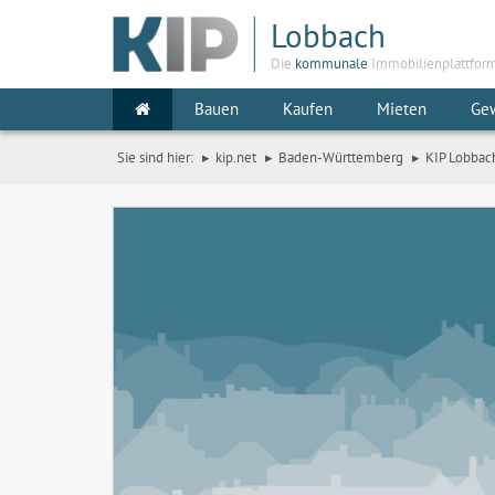
Lobbach
Die
kommunale
Immobilienplattfor
Bauen
Kaufen
Mieten
Ge
Sie sind hier:
kip.net
Baden-Württemberg
KIP Lobbac