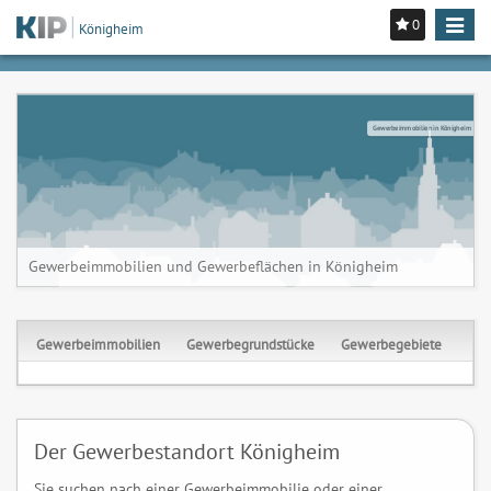
0
Toggle
Königheim
navigat
Gewerbeimmobilien in Königheim
Gewerbeimmobilien und Gewerbeflächen in Königheim
Gewerbeimmobilien
Gewerbegrundstücke
Gewerbegebiete
Der Gewerbestandort Königheim
Sie suchen nach einer Gewerbeimmobilie oder einer