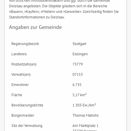
von örtlichen Immobilienmaklern und ggf. durch die Gemeinde
Deizisau angeboten. Die Objekte gliedern sich in die Bereiche
»Bauen«, »Kaufen«, »Mieten« und »Gewerbe«. Gleichzeitig finden Sie
Standortinformationen zu Deizisau.
Angaben zur Gemeinde
Regierungsbezirk
Stuttgart
Landkreis
Esslingen
Postleitzahl(en)
73779
Vorwahl(en)
07153
Einwohner
6.735
Fläche
5,17 km²
Bevölkerungsdichte
1.303 Ew./km²
Bürgermeister
Thomas Matrohs
Sitz der Verwaltung
Am Marktplatz 1